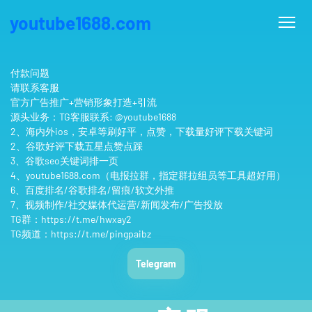
youtube1688.com
付款问题
请联系客服
官方广告推广+营销形象打造+引流
源头业务：TG客服联系: @youtube1688
2、海内外ios，安卓等刷好平，点赞，下载量好评下载关键词
2、谷歌好评下载五星点赞点踩
3、谷歌seo关键词排一页
4、youtube1688.com（电报拉群，指定群拉组员等工具超好用）
6、百度排名/谷歌排名/留痕/软文外推
7、视频制作/社交媒体代运营/新闻发布/广告投放
TG群：https://t.me/hwxay2
TG频道：https://t.me/pingpaibz
Telegram